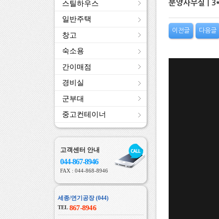
분양사무실 | 
스틸하우스
일반주택
이전글
다음글
창고
숙소용
간이매점
경비실
군부대
중고컨테이너
고객센터 안내
044-867-8946
FAX : 044-868-8946
세종/연기공장 (044)
867-8946
TEL