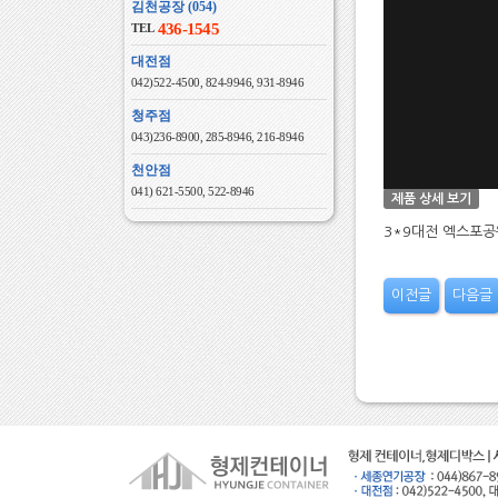
김천공장 (054)
436-1545
TEL
대전점
042)522-4500, 824-9946, 931-8946
청주점
043)236-8900, 285-8946, 216-8946
천안점
041) 621-5500, 522-8946
제품 상세 보기
3*9대전 엑스포공
이전글
다음글