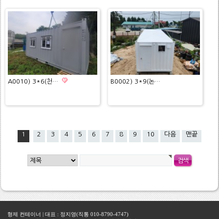
A0010) 3*6(천…
B0002) 3*9(논…
1
2
3
4
5
6
7
8
9
10
다음
맨끝
형제 컨테이너 | 대표 : 정지영(직통 010-8790-4747)