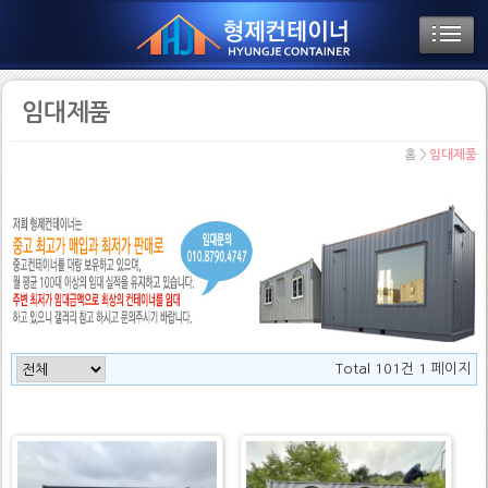
임대제품
홈 >
임대제품
Total 101건
1 페이지