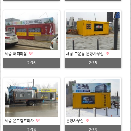
세종 해피리움
세종 고운동 분양사무실
2-36
2-35
세종 온드림프라자
분양사무실
2-34
2-33