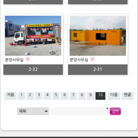
분양사무실
분양사무실
2-32
2-31
처음
1
2
3
4
5
6
7
8
9
10
다음
맨끝