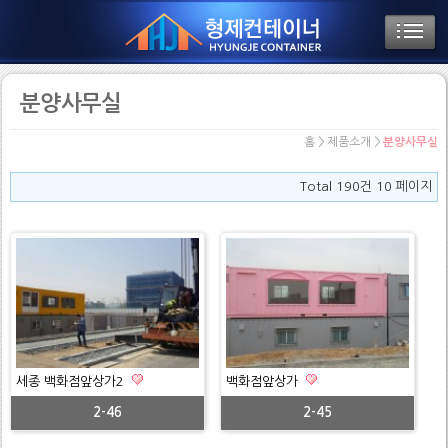
분양사무실
홈 > 제품소개 >
분양사무실
Total 190건
10 페이지
세종 백화점앞상가2
백화점앞상가
2-46
2-45