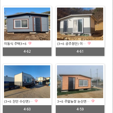
이동식 주택3*6
(3*6 공주정안) 이…
4-62
4-61
(3*6 천안 수신면)…
3*6 주말농장 논산연…
4-60
4-59