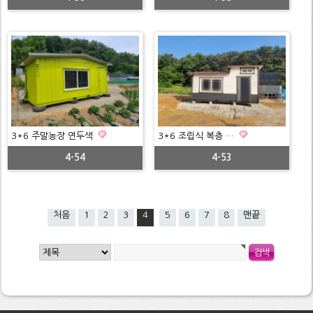
3*6 주말농장 연두색
3*6 조립식 복층 …
4-54
4-53
처음
1
2
3
4
5
6
7
8
맨끝