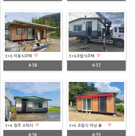
3*8 이동식주택
3*6조립식주택
4-58
4-57
3*6 청주 소막사
3*6 조립식 어닝 충…
4-56
4-55