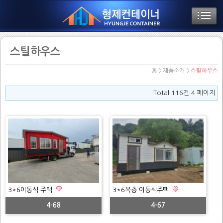
스틸하우스
홈 > 제품소개 >
스틸하우스
Total 116건
4 페이지
3*6이동식 주택
3*6복층 이동식주택
4-68
4-67