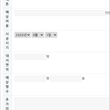
폰
예
만
상
비
용
시
공
시
기
대
평
지
면
적
예
평
층
상
평
수
추
가
의