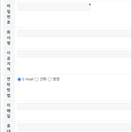
비
 ㅁ 개인정보의 보유및 이용기간

   회사는 개인정보 수집 및 이용목적이 달성된 후에는 예외없이 해당정보를 지체없
밀
   단, 관계법령의 규정에 의하여 보존할 필요가 있는 경우 회사는 아래와 같이 관
번
   정한 일정한 기간 동안 회원정보를 보관합니다.

호
회
  o 보존 항목 : 결제기록

사
  o 보존 근거 : 계약 또는 청약철회 등에 관한 기록

명
  o 보존 기간 : 3년

시
 ㅁ 법률 근거

공
지
  o 계약 또는 청약철회 등에 관한 기록 : 5년 (전자상거래등에서의 소비자보호에 
역
  o 대금결제 및 재화 등의 공급에 관한 기록 : 5년 (전자상거래등에서의 소비자보
연
E-mail
전화
방문
락
방
법
이
메
일
휴
대