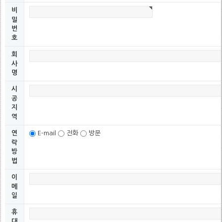
비
 ㅁ 개인정보의 보유및 이용기간

   회사는 개인정보 수집 및 이용목적이 달성된 후에는 예외없이 해당정보를 지체없
밀
   단, 관계법령의 규정에 의하여 보존할 필요가 있는 경우 회사는 아래와 같이 관
번
   정한 일정한 기간 동안 회원정보를 보관합니다.

호
회
  o 보존 항목 : 결제기록

사
  o 보존 근거 : 계약 또는 청약철회 등에 관한 기록

명
  o 보존 기간 : 3년

시
 ㅁ 법률 근거

공
지
  o 계약 또는 청약철회 등에 관한 기록 : 5년 (전자상거래등에서의 소비자보호에 
역
  o 대금결제 및 재화 등의 공급에 관한 기록 : 5년 (전자상거래등에서의 소비자보
연
E-mail
전화
방문
락
방
법
이
메
일
휴
대