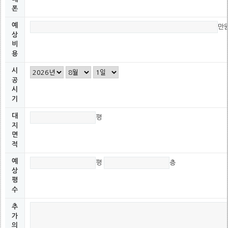
폰
예
만
상
비
용
시
공
시
기
대
평
지
면
적
예
평
층
상
평
수
추
가
의